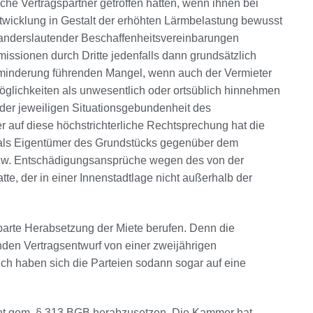
iche Vertragspartner getroffen hätten, wenn ihnen bei
twicklung in Gestalt der erhöhten Lärmbelastung bewusst
anderslautender Beschaffenheitsvereinbarungen
ssionen durch Dritte jedenfalls dann grundsätzlich
minderung führenden Mangel, wenn auch der Vermieter
glichkeiten als unwesentlich oder ortsüblich hinnehmen
 der jeweiligen Situationsgebundenheit des
r auf diese höchstrichterliche Rechtsprechung hat die
r als Eigentümer des Grundstücks gegenüber dem
zw. Entschädigungsansprüche wegen des von der
te, der in einer Innenstadtlage nicht außerhalb der
nbarte Herabsetzung der Miete berufen. Denn die
den Vertragsentwurf von einer zweijährigen
ich haben sich die Parteien sodann sogar auf eine
cht gem. § 313 BGB herabzusetzen. Die Kammer hat