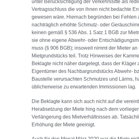
unter Berücksichtigung der Verkehrssitte als redl
Vertragsschluss die von ihnen nicht bedachte En
gewesen wäre. Hiernach begründen bei Fehlen 
nachträglich erhöhte Schmutz- oder Geräuschimmi
keinen gemäß § 536 Abs. 1 Satz 1 BGB zur Miet
sie ohne eigene Abwehr- oder Entschädigungsmö
muss (§ 906 BGB); insoweit nimmt der Mieter an
Mietgrundstücks teil. Trotz Hinweises der Kamme
Beklagte nicht näher dargelegt, dass der Kläge
Eigentümer des Nachbargrundstücks Abwehr- b
Baustelle verursachten Schmutzes und Lärms, hat
üblicherweise zu erwartenden Immissionen lag.
Die Beklagte kann sich auch nicht auf die verei
Herabsetzung der Miete hing nach dem vorliegen
Verlängerung des Mietverhältnisses ab. Tatsächl
Erhöhung der Miete geeinigt.
Auch für den Monat März 2020 war die Miete ni