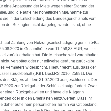
ür eine Anpassung der Miete wegen einer Störung der
ließung, die auf einer hoheitlichen Maßnahme zur
 sie in der Entscheidung des Bundesgerichtshofs vom
von der Beklagten nicht dargelegt worden sind, ohne
uch auf Zahlung von Nutzungsentschädigung gem. § 546a
 25.08.2020 in Gesamthöhe von 11.458,33 EUR, weil er
el zurück erhalten hat. Die Mietsache wird vorenthalten,
icht, verspätet oder nur teilweise geräumt zurückgibt
 Vermieters widerspricht. Hierfür reicht aus, dass der
hlüssel zurückbehält (BGH, BeckRS 2010, 25891). Der
s des Klägers ab dem 31.07.2020 ausgeschlossen. Der
07.2020 zur Rückgabe der Schlüssel aufgefordert. Zwar
aber einen Rückgabewillen und hatte die Klägerin
senden oder in den Briefkasten einzuwerfen. Dass ihr
e daher auf einem persönlichen Termin vor Ort bestand,
l bei Vertragsende an den Kläger herauszugeben. Den