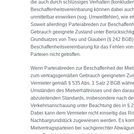
die auch durch schlüssiges Verhalten (konklude
Beschaffenheitsvereinbarung können dabei auch
unmittelbar einwirken (sog. Umweltfehler), wie e
Soweit allerdings Parteiabreden zur Beschaffen
Gebrauch geeignete Zustand unter Berücksichti
Grundsatzes von Treu und Glauben (§ 242 BGB)
Beschaffenheitsvereinbarung für das Fehlen vo
Parteien nicht getroffen.
Wenn Parteiabreden zur Beschaffenheit der Miet
zum vertragsgemäßen Gebrauch geeigneten Zusta
Vermieter gemäß § 535 Abs. 1 Satz 2 BGB währen
Umständen des Mietverhältnisses und den darau
abzuleitenden Standards, insbesondere nach der
Verkehrsanschauung unter Beachtung des in § 
Dabei kann dem Vermieter nicht einseitig das R
Nachbargrundstück zugewiesen werden. Es komm
Mietvertragsparteien bei sachgerechter Abwägun