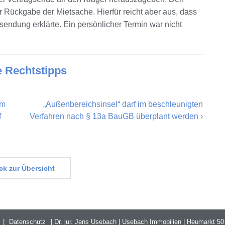
der Rückgabe der Mietsache. Hierfür reicht aber aus, dass
sendung erklärte. Ein persönlicher Termin war nicht
e Rechtstipps
im
„Außenbereichsinsel“ darf im beschleunigten
f
Verfahren nach § 13a BauGB überplant werden
›
k zur Übersicht
Datenschutz
Dr. jur. Jens Usebach | Usebach Immobilien | Heumarkt 50