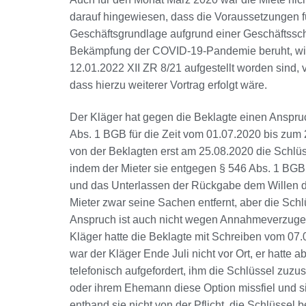
darauf hingewiesen, dass die Voraussetzungen f
Geschäftsgrundlage aufgrund einer Geschäftssch
Bekämpfung der COVID-19-Pandemie beruht, wie
12.01.2022 XII ZR 8/21 aufgestellt worden sind, 
dass hierzu weiterer Vortrag erfolgt wäre.
Der Kläger hat gegen die Beklagte einen Anspr
Abs. 1 BGB für die Zeit vom 01.07.2020 bis zum
von der Beklagten erst am 25.08.2020 die Schlüss
indem der Mieter sie entgegen § 546 Abs. 1 BGB n
und das Unterlassen der Rückgabe dem Willen des
Mieter zwar seine Sachen entfernt, aber die Sc
Anspruch ist auch nicht wegen Annahmeverzuge
Kläger hatte die Beklagte mit Schreiben vom 07.
war der Kläger Ende Juli nicht vor Ort, er hatte 
telefonisch aufgefordert, ihm die Schlüssel zuzu
oder ihrem Ehemann diese Option missfiel und si
entband sie nicht von der Pflicht, die Schlüsse