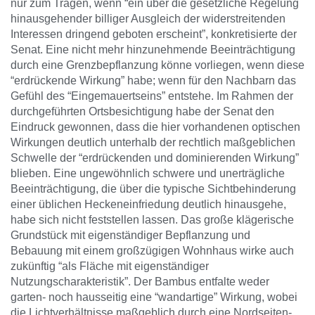
nur zum Tragen, wenn “ein über die gesetzliche Regelung
hinausgehender billiger Ausgleich der widerstreitenden
Interessen dringend geboten erscheint”, konkretisierte der
Senat. Eine nicht mehr hinzunehmende Beeinträchtigung
durch eine Grenzbepflanzung könne vorliegen, wenn diese
“erdrückende Wirkung” habe; wenn für den Nachbarn das
Gefühl des “Eingemauertseins” entstehe. Im Rahmen der
durchgeführten Ortsbesichtigung habe der Senat den
Eindruck gewonnen, dass die hier vorhandenen optischen
Wirkungen deutlich unterhalb der rechtlich maßgeblichen
Schwelle der “erdrückenden und dominierenden Wirkung”
blieben. Eine ungewöhnlich schwere und unerträgliche
Beeinträchtigung, die über die typische Sichtbehinderung
einer üblichen Heckeneinfriedung deutlich hinausgehe,
habe sich nicht feststellen lassen. Das große klägerische
Grundstück mit eigenständiger Bepflanzung und
Bebauung mit einem großzügigen Wohnhaus wirke auch
zukünftig “als Fläche mit eigenständiger
Nutzungscharakteristik”. Der Bambus entfalte weder
garten- noch hausseitig eine “wandartige” Wirkung, wobei
die Lichtverhältnisse maßgeblich durch eine Nordseiten-